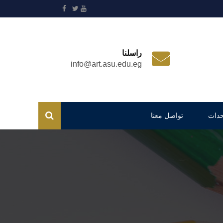
راسلنا
info@art.asu.edu.eg
حدات
تواصل معنا