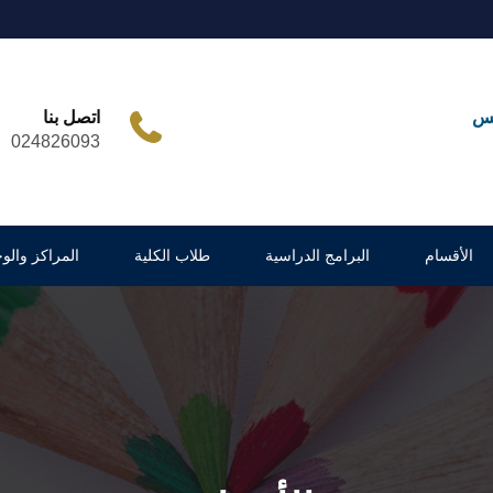
مس
اتصل بنا
024826093
الأقسام
البرامج الدراسية
طلاب الكلية
المراكز والو