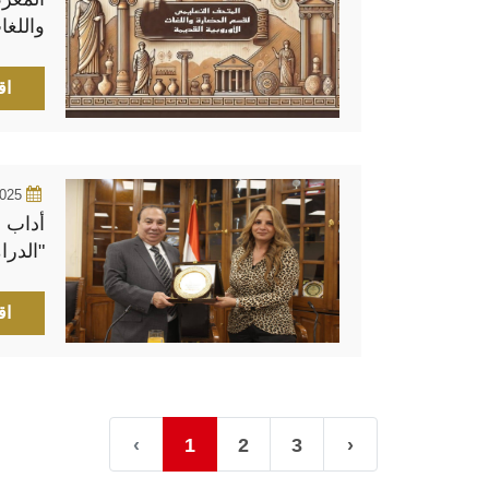
واللغا
الجامعي 024
اق
2025
أداب 
"الدرا
للكاتب
اق
‹
1
2
3
›