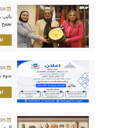
2026
نائب 
تفتتح 
لكلية 
اق
2025
ندوة ب
اق
2025
المعر