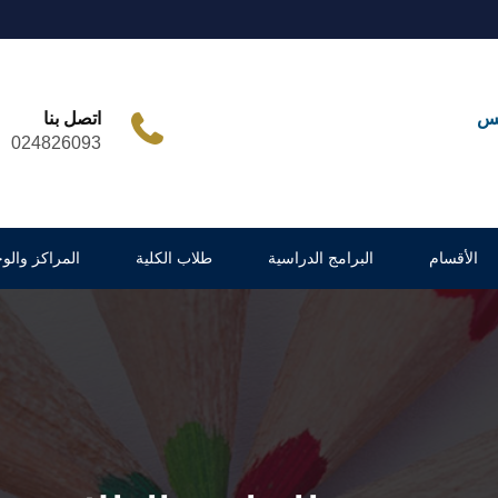
مس
اتصل بنا
024826093
الأقسام
البرامج الدراسية
طلاب الكلية
المراكز والو