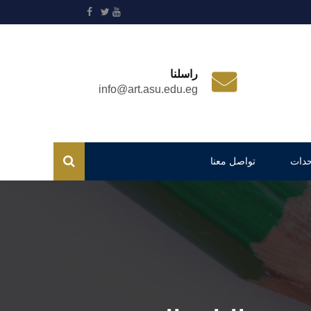
راسلنا
info@art.asu.edu.eg
حدات
تواصل معنا