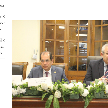
ميد
«
تحت
بال
آد
للذ
الخ