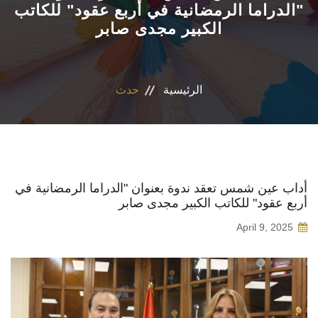
"الدراما الرمضانية في أربع عقود" للكاتب
الكبير مجدى صابر
الأقسام
البرامج الدراسية
الرئيسية
حدث
طلاب الكلية
المراكز والوحدات
تواصل معنا
أداب عين شمس تعقد ندوة بعنوان "الدراما الرمضانية في
أربع عقود" للكاتب الكبير مجدى صابر
April 9, 2025