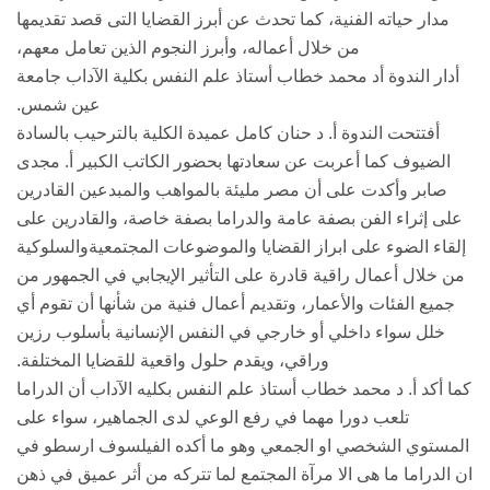
مدار حياته الفنية، كما تحدث عن أبرز القضايا التى قصد تقديمها
من خلال أعماله، وأبرز النجوم الذين تعامل معهم،
أدار الندوة أد محمد خطاب أستاذ علم النفس بكلية الآداب جامعة
عين شمس.
أفتتحت الندوة أ. د حنان كامل عميدة الكلية بالترحيب بالسادة
الضيوف كما أعربت عن سعادتها بحضور الكاتب الكبير أ. مجدى
صابر وأكدت على أن مصر مليئة بالمواهب والمبدعين القادرين
على إثراء الفن بصفة عامة والدراما بصفة خاصة، والقادرين على
إلقاء الضوء على ابراز القضايا والموضوعات المجتمعيةوالسلوكية
من خلال أعمال راقية قادرة على التأثير الإيجابي في الجمهور من
جميع الفئات والأعمار، وتقديم أعمال فنية من شأنها أن تقوم أي
خلل سواء داخلي أو خارجي في النفس الإنسانية بأسلوب رزين
وراقي، ويقدم حلول واقعية للقضايا المختلفة.
كما أكد أ. د محمد خطاب أستاذ علم النفس بكليه الآداب أن الدراما
تلعب دورا مهما في رفع الوعي لدى الجماهير، سواء على
المستوي الشخصي او الجمعي وهو ما أكده الفيلسوف ارسطو في
ان الدراما ما هى الا مرآة المجتمع لما تتركه من أثر عميق في ذهن