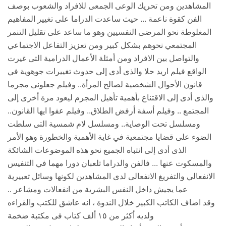
المشاهدين ومن تحريك الوعى الجمعى للافراد والشعوب بوصف
الفن كقوة ناعمة ... حيث ساعدت الدراما على تغيير المفاهيم
المغلوطة نحو المرضى النفسيين وهو ما ساعد على تقليل التنمر
المجتمعي نحوهم بشكل كبير ومن تعزيز التفاعل الاجتماعي
والتواصل بين الافراد ومن أمثلة الأعمال الدرامية التى غيرت
الواقع فيلم اريد حلا والذى أدى إلى حدوث تغييرات جوهوية في
قانون الأحوال الشخصية لصالح المرأة.. وفيلم جعلونى مجرما
والذى أدى إلى الاقتناع بأهمية تأهيل المجرم ليعود مرة أخرى إلى
المجتمع .. وفيلم أسفة أرفض الطلاق.. وفيلم عفوا ايها القانون..
ومسلسل تحت الوصاية.. ومسلسل لام شمسية التى سلطت
الضوء على قضايا مجتمعية في غاية الأهمية والخطورة وهو الأمر
الذى أدى إلى انتباه الجميع نحو هذه الموضوعات الشائكة
والمسكوت عنها ... فالفن والدراما تلعبان دورا مهما في التنفيس
الانفعالي والتفريغ الانفعالى لدى المشاهدين لكونها وسائل تعبيرية
عما يجيش داخل النفس البشرية من انفعالات ومشاعر ..
وقد اضاف الكاتب الكبير خلال الندوة ، انه عاشق للكتب والقراءه
ولديه أكثر من ١٥ ألف كتاب فى مكتبة ضخمة