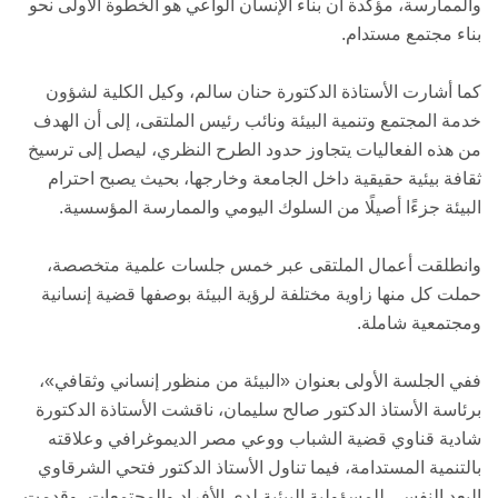
والممارسة، مؤكدة أن بناء الإنسان الواعي هو الخطوة الأولى نحو
بناء مجتمع مستدام.
كما أشارت الأستاذة الدكتورة حنان سالم، وكيل الكلية لشؤون
خدمة المجتمع وتنمية البيئة ونائب رئيس الملتقى، إلى أن الهدف
من هذه الفعاليات يتجاوز حدود الطرح النظري، ليصل إلى ترسيخ
ثقافة بيئية حقيقية داخل الجامعة وخارجها، بحيث يصبح احترام
البيئة جزءًا أصيلًا من السلوك اليومي والممارسة المؤسسية.
وانطلقت أعمال الملتقى عبر خمس جلسات علمية متخصصة،
حملت كل منها زاوية مختلفة لرؤية البيئة بوصفها قضية إنسانية
ومجتمعية شاملة.
ففي الجلسة الأولى بعنوان «البيئة من منظور إنساني وثقافي»،
برئاسة الأستاذ الدكتور صالح سليمان، ناقشت الأستاذة الدكتورة
شادية قناوي قضية الشباب ووعي مصر الديموغرافي وعلاقته
بالتنمية المستدامة، فيما تناول الأستاذ الدكتور فتحي الشرقاوي
البعد النفسي للمسؤولية البيئية لدى الأفراد والمجتمعات، وقدمت