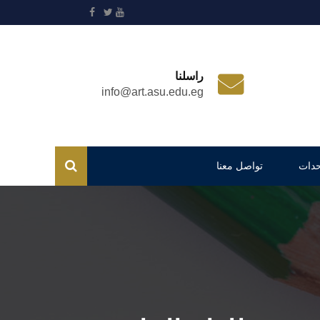
راسلنا
info@art.asu.edu.eg
حدات
تواصل معنا