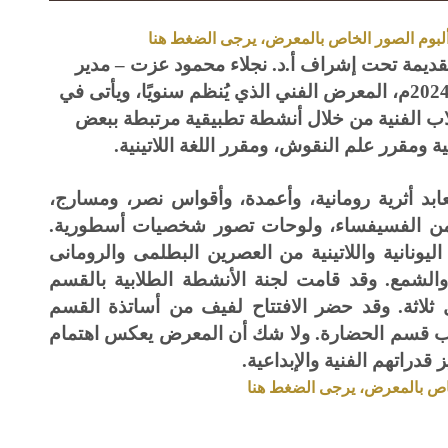
ألبوم الصور الخاص بالمعرض، يرجى الضغط هنا
القديمة تحت إشراف أ.د. نجلاء محمود عزت – مدير
البرنامج، في يوم الأحد الموافق 8 ديسمبر 2024م، المعرض الفني الذي يُنظم سنويًا، ويأتى في
طلاب الفنية من خلال أنشطة تطبيقية مرتبطة ببعض
ة ومقرر علم النقوش، ومقرر اللغة اللاتينية.
د أثرية رومانية، وأعمدة، وأقواس نصر، ومسارج،
ت من الفسيفساء، ولوحات تصور شخصيات أسطورية.
ونانية واللاتينية من العصرين البطلمى والرومانى
لشمع. وقد قامت لجنة الأنشطة الطلابية بالقسم
ضل ثلاثة. وقد حضر الافتتاح لفيف من أساتذة القسم
 طلاب قسم الحضارة. ولا شك أن المعرض يعكس اهتمام
قدراتهم الفنية والإبداعية.
خاص بالمعرض، يرجى الضغط هنا