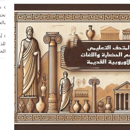
«
تحت
بال
آد
للذ
الخ