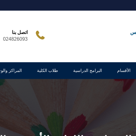
مس
اتصل بنا
024826093
الأقسام
البرامج الدراسية
طلاب الكلية
المراكز والو