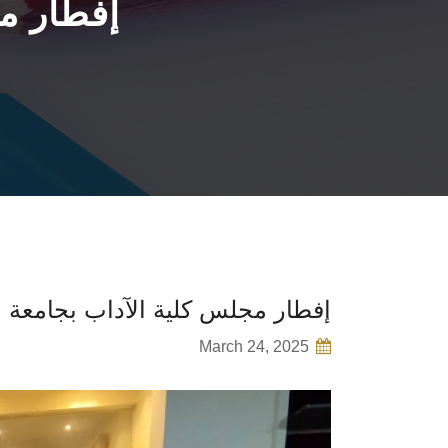
إفطار م
إفطار مجلس كلية الآداب بجامع
March 24, 2025