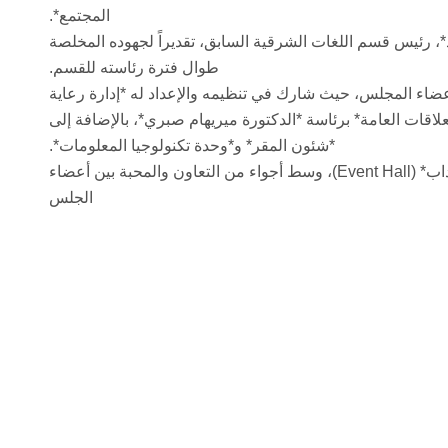
المجتمع*.
*، رئيس قسم اللغات الشرقية السابق، تقديراً لجهوده المخلصة
طوال فترة رئاسته للقسم.
عضاء المجلس، حيث شارك في تنظيمه والإعداد له *إدارة رعاية
علاقات العامة* برئاسة *الدكتورة ميريهام صبري*، بالإضافة إلى
*شئون المقر* و*وحدة تكنولوجيا المعلومات*.
وقد أقيم الإفطار في *قاعة احتفالات كلية الآداب* (Event Hall)، وسط أجواء من التعاون والمحبة بين أعضاء
الجلس