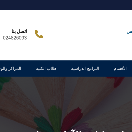
مس
اتصل بنا
024826093
الأقسام
البرامج الدراسية
طلاب الكلية
المراكز والو