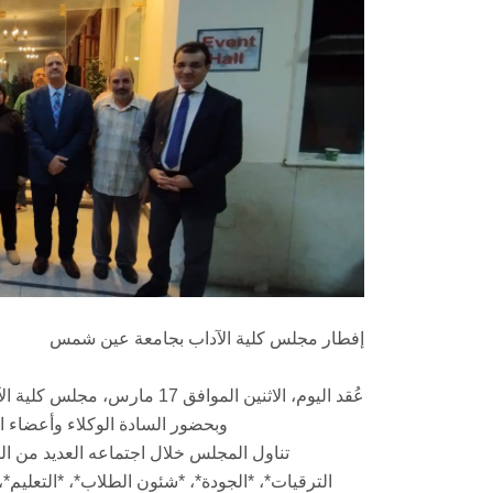
إفطار مجلس كلية الآداب بجامعة عين شمس
عُقد اليوم، الاثنين الموافق 7
وبحضور السادة الوكلاء وأعضاء ا
تناول المجلس خلال اجتماعه العديد من ا
الترقيات*، *الجودة*، *شئون الطلاب*، *التعليم*،