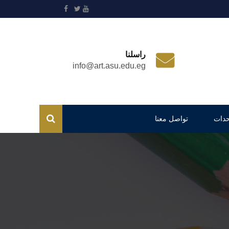
راسلنا
info@art.asu.edu.eg
حدات
تواصل معنا