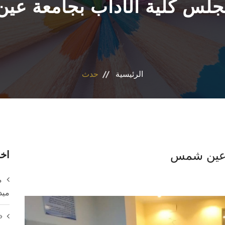
جلس كلية الآداب بجامعة ع
الرئيسية
حدث
ة عين شمس
اخر
م
ميد
«