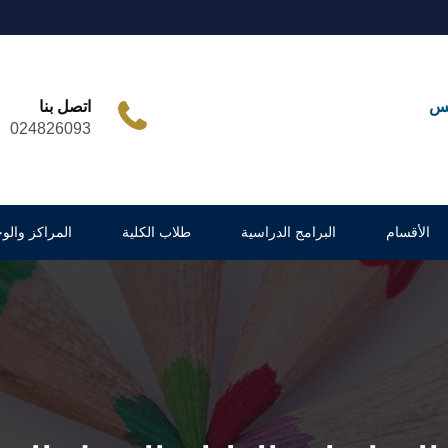
مس
اتصل بنا
024826093
الأقسام
البرامج الدراسية
طلاب الكلية
المراكز والو