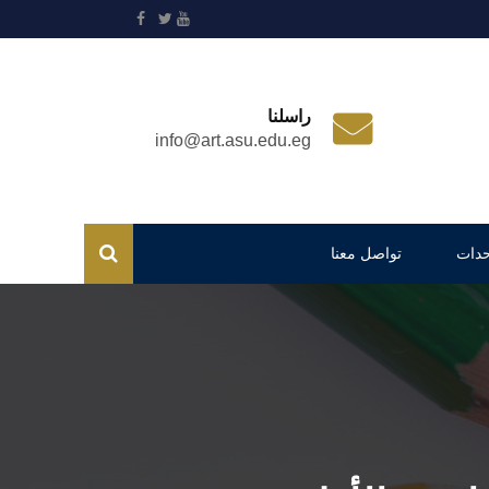
راسلنا
info@art.asu.edu.eg
حدات
تواصل معنا