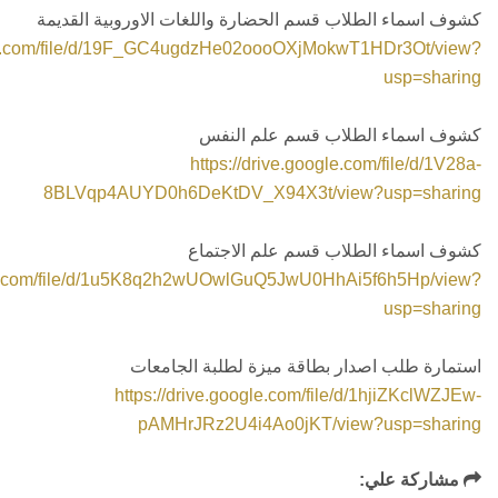
كشوف اسماء الطلاب قسم الحضارة واللغات الاوروبية القديمة
ogle.com/file/d/19F_GC4ugdzHe02oooOXjMokwT1HDr3Ot/view?
usp=sharing
كشوف اسماء الطلاب قسم علم النفس
https://drive.google.com/file/d/1V28a-
8BLVqp4AUYD0h6DeKtDV_X94X3t/view?usp=sharing
كشوف اسماء الطلاب قسم علم الاجتماع
gle.com/file/d/1u5K8q2h2wUOwlGuQ5JwU0HhAi5f6h5Hp/view?
usp=sharing
استمارة طلب اصدار بطاقة ميزة لطلبة الجامعات
https://drive.google.com/file/d/1hjiZKclWZJEw-
pAMHrJRz2U4i4Ao0jKT/view?usp=sharing
مشاركة علي: