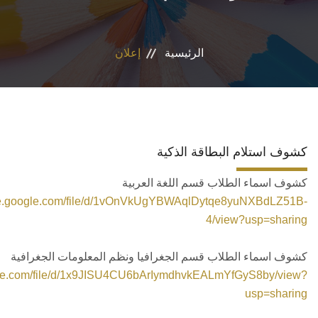
الأقسام
الرئيسية
إعلان
البرامج الدراسية
طلاب الكلية
المراكز والوحدات
كشوف استلام البطاقة الذكية
كشوف اسماء الطلاب قسم اللغة العربية
تواصل معنا
rive.google.com/file/d/1vOnVkUgYBWAqlDytqe8yuNXBdLZ51B-
4/view?usp=sharing
كشوف اسماء الطلاب قسم الجغرافيا ونظم المعلومات الجغرافية
ogle.com/file/d/1x9JISU4CU6bArIymdhvkEALmYfGyS8by/view?
usp=sharing